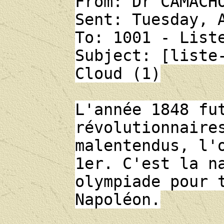
From: Dr CAMACH
Sent: Tuesday, 
To: 1001 - List
Subject: [liste
Cloud (1)
L'année 1848 fu
révolutionnaire
malentendus, l'
1er. C'est la n
olympiade pour 
Napoléon.