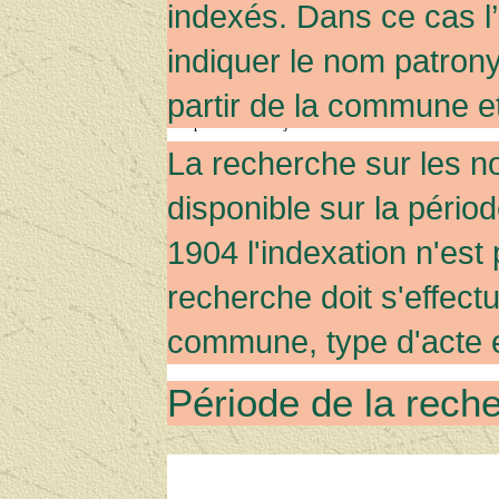
Amitiés
indexés. Dans ce cas l’
Jean-Alain
(
indiquer le nom patron
JEAN -ALAIN Parisot est le petit fils du 
malade depuis de nb années est décédée le 15
partir de la commune et
Nos pensées en ces jours douloureux vont à Jean Alain ,
La recherche sur les 
Christiane VINCENT a perdu sa fille BARBARA( nov
disponible sur la péri
1904 l'indexation n'est
recherche doit s'effectu
mon cher Henri,
commune, type d'acte 
Période de la rech