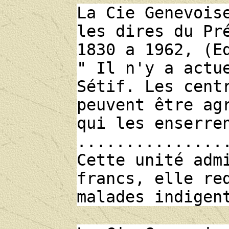
La Cie Genevois
les dires du Pr
1830 a 1962, (E
" Il n'y a actu
Sétif. Les cent
peuvent être ag
qui les enserre
...............
Cette unité adm
francs, elle re
malades indigen