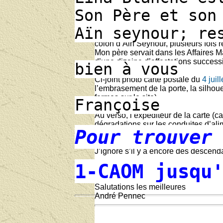
Son Père et son
Bonsoir M. Vincent,
Aïn seynour; re
Je tenais à vous annoncer le Décè
colon d’Ain Seynour, plusieurs fois 
Mon père servait dans les Affaires Ma
d’une dizaine d’affectations successi
bien à vous
Ci-joint photo carte postale du
4 juil
l’embrasement de la porte, la silhoue
fermes sur le site)
Françoise
Au verso, l’expéditeur de la carte (c
dégradations sur les conduites d’al
Pour trouver
chronologie, des insurrections connu
J’ignore s’il y a encore des descend
1-CAOM jusqu
Félicitations pour la longévité et la 
Salutations les meilleures
André Pennec