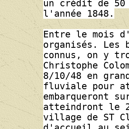
un crédit de 50
l'année 1848.
Entre le mois d
organisés. Les 
connus, on y tr
Christophe Colo
8/10/48 en gran
fluviale pour a
embarqueront su
atteindront le 
village de ST C
d'accueil au se