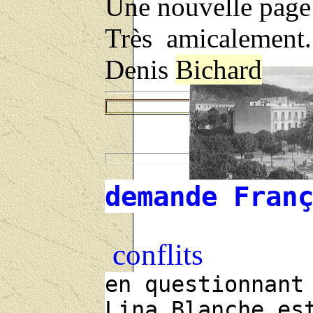
Une nouvelle page
Très amicalement.
Denis
Bichard
demande Fran
conflits
en questionnant
PLACE ou' fut assassiné le jeune MAI
Lina Blanche es