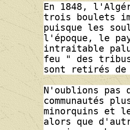
En 1848, l'Algé
trois boulets i
puisque les sou
l'époque, le pa
intraitable pal
feu " des tribu
sont retirés de
N'oublions pas 
communautés plu
minorquins et l
alors que d'aut