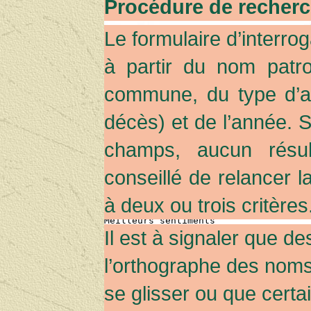
Procédure de recher
Le formulaire d’interro
à partir du nom patr
commune, du type d’ac
décès) et de l’année. S
les décès de Josette Téton et de Jeanine Pall
champs, aucun résult
Bonjour Henri,
conseillé de relancer l
J’ai la tristesse de vous annoncer l
Joseph ARROUE et de Marie Antoinette 
à deux ou trois critères
la constitution du village dès 1876. 
Roger, résidant à Marseille.
Meilleurs sentiments
Son fils André Pennec
Il est à signaler que d
Micheline ARROUE fille descendante 
l’orthographe des nom
Bonjour Henri.
se glisser ou que certa
Juste pour te dire que mon épouse est d