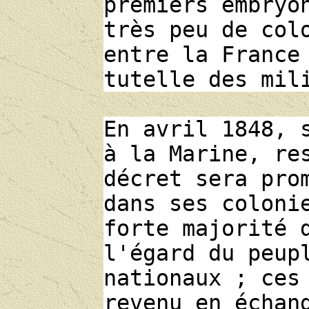
premiers embryo
très peu de col
entre la France
tutelle des mil
En avril 1848, 
à la Marine, re
décret sera pro
dans ses coloni
forte majorité 
l'égard du peup
nationaux ; ces
revenu en échan