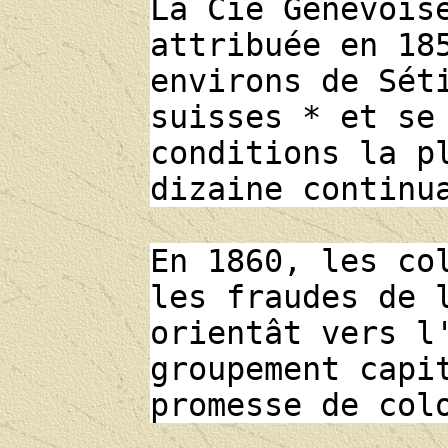
La Cie Genevois
attribuée en 18
environs de Sét
suisses * et se
conditions la p
dizaine continu
En 1860, les co
les fraudes de 
orientât vers l
groupement capi
promesse de col